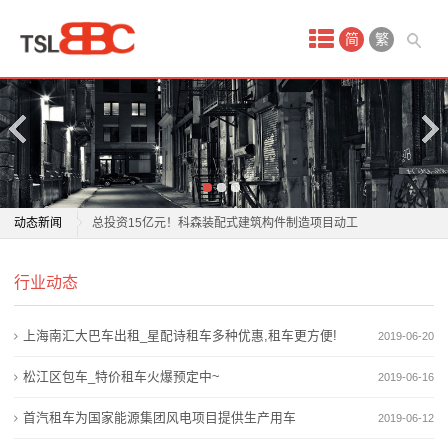
首
简
繁
页
产
品
中
面向东盟历史建筑文化传承创新论坛南宁举办
动态新闻
总投资15亿元！科森装配式建筑构件制造项目动工
心
东至企业攻克建筑“不可能三角” UHPC墙板实现“水上漂”
面向东盟历史建筑文化传承创新论坛南宁举办
婚
行业动态
“建筑会思考”“机器人工友”……探访智能建造一线图景→
总投资15亿元！科森装配式建筑构件制造项目动工
江苏如皋：设立建筑业调解工作室
东至企业攻克建筑“不可能三角” UHPC墙板实现“水上漂”
庆
上海南汇大巴车出租_星配诗租车多种优惠,租车更方便!
2019-06-20
每年能“吃”掉10万吨建筑固废 麓谷建科再生砖产品实现
“建筑会思考”“机器人工友”……探访智能建造一线图景→
租
固废资源化高效利用
江苏如皋：设立建筑业调解工作室
松江区包车_特价租车火爆预定中~
2019-06-16
上海市盲童学校建筑空间与百年变迁【长宁建筑可阅
每年能“吃”掉10万吨建筑固废 麓谷建科再生砖产品实现
车
首汽租车为国家能源集团风电项目提供生产用车
2019-06-12
读】
固废资源化高效利用