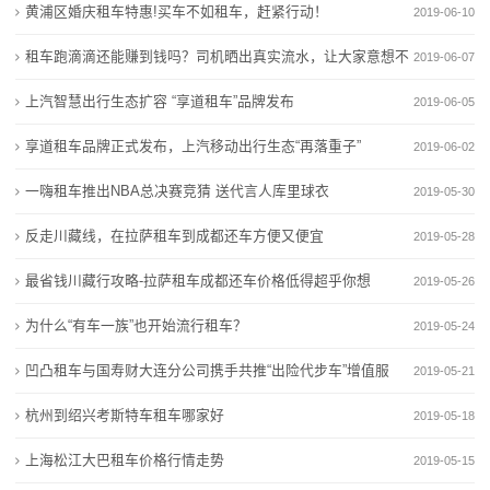
商
黄浦区婚庆租车特惠!买车不如租车，赶紧行动！
2019-06-10
中海地产深圳、北京两大项目荣膺健康建筑顶级认证
上海市盲童学校建筑空间与百年变迁【长宁建筑可阅
务
德安县双扬建筑材料有限公司成立 注册资本10万人民币
读】
租车跑滴滴还能赚到钱吗？司机晒出真实流水，让大家意想不
2019-06-07
黑龙江省弘宁建筑材料有限公司成立 注册资本2万人民
中海地产深圳、北京两大项目荣膺健康建筑顶级认证
租
到
上汽智慧出行生态扩容 “享道租车”品牌发布
2019-06-05
币
德安县双扬建筑材料有限公司成立 注册资本10万人民币
车
享道租车品牌正式发布，上汽移动出行生态“再落重子”
黑龙江省弘宁建筑材料有限公司成立 注册资本2万人民
2019-06-02
币
新
一嗨租车推出NBA总决赛竞猜 送代言人库里球衣
2019-05-30
闻
反走川藏线，在拉萨租车到成都还车方便又便宜
2019-05-28
动
最省钱川藏行攻略-拉萨租车成都还车价格低得超乎你想
2019-05-26
态
象！
为什么“有车一族”也开始流行租车？
2019-05-24
凹凸租车与国寿财大连分公司携手共推“出险代步车”增值服
公
2019-05-21
务
杭州到绍兴考斯特车租车哪家好
2019-05-18
司
上海松江大巴租车价格行情走势
2019-05-15
动