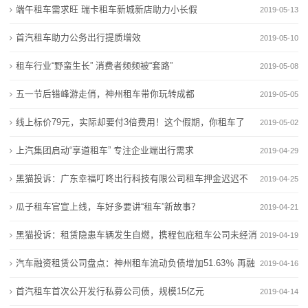
端午租车需求旺 瑞卡租车新城新店助力小长假
2019-05-13
态
首汽租车助力公务出行提质增效
2019-05-10
行
租车行业“野蛮生长” 消费者频频被“套路”
2019-05-08
业
五一节后错峰游走俏，神州租车带你玩转成都
2019-05-05
动
线上标价79元，实际却要付3倍费用！这个假期，你租车了
2019-05-02
态
吗？
上汽集团启动“享道租车” 专注企业端出行需求
2019-04-29
联
黑猫投诉：广东幸福叮咚出行科技有限公司租车押金迟迟不
2019-04-25
系
退
瓜子租车官宣上线，车好多要讲“租车”新故事？
2019-04-21
我
黑猫投诉：租赁隐患车辆发生自燃，携程包庇租车公司未经消
2019-04-19
们
费者同意扣押9500
汽车融资租赁公司盘点：神州租车流动负债增加51.63％ 再融
2019-04-16
关
资成上半年首要任
首汽租车首次公开发行私募公司债，规模15亿元
2019-04-14
于