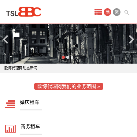
首
简
繁
页
产
品
中
欧博代理网动态新闻
总投资15亿元！科森装配式建筑构件制造项目动工
心
“建筑会思考”“机器人工友”……探访智能建造一线图景→
婚
欧博代理网我们的业务范围 »
每年能“吃”掉10万吨建筑固废 麓谷建科再生砖产品实现
总投资15亿元！科森装配式建筑构件制造项目动工
固废资源化高效利用
“建筑会思考”“机器人工友”……探访智能建造一线图景→
庆
婚庆租车
中海地产深圳、北京两大项目荣膺健康建筑顶级认证
每年能“吃”掉10万吨建筑固废 麓谷建科再生砖产品实现
租
黑龙江省弘宁建筑材料有限公司成立 注册资本2万人民
固废资源化高效利用
币
中海地产深圳、北京两大项目荣膺健康建筑顶级认证
车
商务租车
清代皇家建筑烫样中藏着怎样的设计巧思
黑龙江省弘宁建筑材料有限公司成立 注册资本2万人民