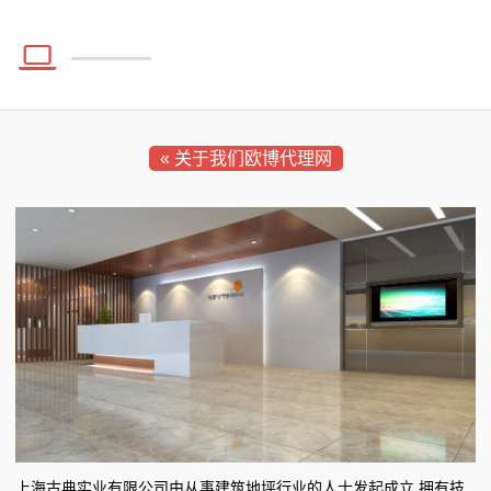
商
争议中的“建筑界诺贝尔奖”：脆弱的当下，现实的显影
币
务
黎巴嫩的黎波里市老旧建筑倒塌共致14人遇难
清代皇家建筑烫样中藏着怎样的设计巧思
刚刚，赣州市六届人大七次会议开幕！
争议中的“建筑界诺贝尔奖”：脆弱的当下，现实的显影
租
中国建筑集团启动内部大整合，排位赛进入下半场
黎巴嫩的黎波里市老旧建筑倒塌共致14人遇难
车
刚刚，赣州市六届人大七次会议开幕！
« 关于我们欧博代理网
中国建筑集团启动内部大整合，排位赛进入下半场
新
闻
动
态
公
司
动
上海古典实业有限公司由从事建筑地坪行业的人士发起成立,拥有技