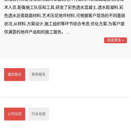
态
术人员,配备施工队伍和工具,研发了彩色透水混凝土,透水胶凝料,彩
色透水沥青路面材料,艺术压花地坪材料,可根据客户现场的不同基层
行
状况,从材料,方案设计,施工组织等环节综合考虑,优化方案,为客户提
业
供满意的地坪产品和的施工服务。 ...
阅读更多 »
动
态
联
婚庆租车
商务租车
系
我
们
公司动态
行业动态
关
于