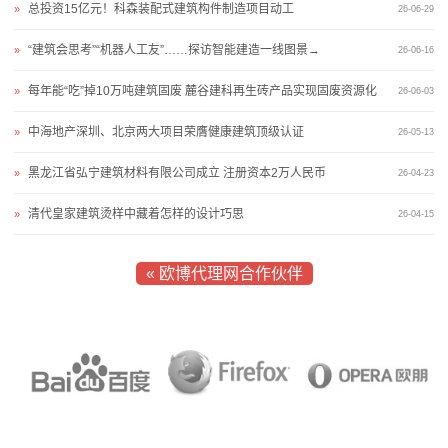
总投资15亿元！科森装配式建筑构件制造项目动工
»
26-06-29
我
“建筑会思考”“机器人工友”……探访智能建造一线图景→
»
26-06-16
们
每年能“吃”掉10万吨建筑固废 麓谷建科再生砖产品实现固废资源化
»
26-06-03
在
中海地产深圳、北京两大项目荣膺健康建筑顶级认证
»
26-05-13
线
黑龙江省弘宁建筑材料有限公司成立 注册资本2万人民币
»
26-04-23
留
清代皇家建筑烫样中藏着怎样的设计巧思
»
26-04-15
言
« 欧博代理网合作伙伴
我
的
服
务