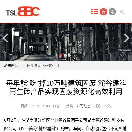
首
简
繁
页
产
品
中
每年能“吃”掉10万吨建筑固废 麓谷建科再生砖产品实现
动态新闻
固废资源化高效利用
心
上海市盲童学校建筑空间与百年变迁【长宁建筑可阅
每年能“吃”掉10万吨建筑固废 麓谷建科再生砖产品实现
每年能“吃”掉10万吨建筑固废 麓谷建科
婚
读】
固废资源化高效利用
再生砖产品实现固废资源化高效利用
中海地产深圳、北京两大项目荣膺健康建筑顶级认证
上海市盲童学校建筑空间与百年变迁【长宁建筑可阅
庆
德安县双扬建筑材料有限公司成立 注册资本10万人民币
读】
日期：2026-06-03
作者：
分类：
公司动态
浏览：
22次
租
黑龙江省弘宁建筑材料有限公司成立 注册资本2万人民
中海地产深圳、北京两大项目荣膺健康建筑顶级认证
币
德安县双扬建筑材料有限公司成立 注册资本10万人民币
车
6月2日，在湖南湘江新区企业麓谷集团子公司湖南麓谷建筑科技有
市场监管总局批准发布6项建筑材料消防安全国家标准
黑龙江省弘宁建筑材料有限公司成立 注册资本2万人民
限公司（以下简称“麓谷建科”）的生产车间，自动化传送带不间断地