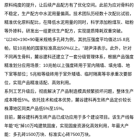
原料纯度的提升，让后续产品配方有了优化空间。此前为应对骨料的
我
不稳定，生产配方中水泥用量偏高。技术团队历经数十次配比试验，
精准优化原料配比，在降低水泥用量的同时，科学添加粉煤灰、硅粉
们
等外掺料，研发出一组更优生产配方，实现提质降耗双重突破。
在
“以240×190×90毫米规格多孔砖为例，其抗压强度平均值达15.8兆
帕，较10兆帕的国家标准高出50%以上。”胡尹泽表示。此外，针对
线
不同再生骨料，麓谷建科还建立了一套分级管理体系，根据产品强度
留
精准划分应用场景：10兆帕以上强度砖用于室内隔墙、填充墙、地
下室等部位；5兆帕等级砖用于室外矮墙、临时隔离等非承重次要部
言
位，实现产品精准适配、高效利用。
我
系列工艺升级后，彻底解决了产品制造模具频繁损坏问题，整体生产
成本降低5%。依托技术和成本优势，麓谷建科再生砖产品定价较长
的
株潭地区同类产品低5%至15%。
服
目前，麓谷建科再生砖产品已成功应用于多个建设项目。该生产线每
年能“吃”掉10万吨建筑固废，实现固废资源化高效利用，年最大产
务
能：多孔砖1500万块、标准实心砖7500万块。