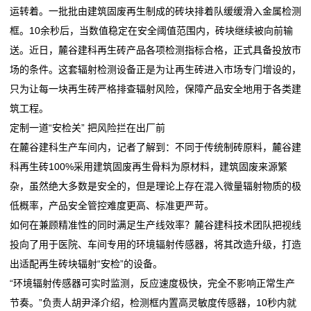
商
运转着。一批批由建筑固废再生制成的砖块排着队缓缓滑入金属检测
清代皇家建筑烫样中藏着怎样的设计巧思
币
务
框。10余秒后，当数值稳定在安全阈值范围内，砖块继续被向前输
下沉一线强监管，重庆南川开展建筑垃圾专项整治
市场监管总局批准发布6项建筑材料消防安全国家标准
送。近日，麓谷建科再生砖产品各项检测指标合格，正式具备投放市
争议中的“建筑界诺贝尔奖”：脆弱的当下，现实的显影
清代皇家建筑烫样中藏着怎样的设计巧思
租
场的条件。这套辐射检测设备正是为让再生砖进入市场专门增设的，
四川天府新区建工大厦复杂高大装配式幕墙观摩会暨
下沉一线强监管，重庆南川开展建筑垃圾专项整治
车
只为让每一块再生砖严格排查辐射风险，保障产品安全地用于各类建
2026年四川省建筑装饰新春
争议中的“建筑界诺贝尔奖”：脆弱的当下，现实的显影
筑工程。
四川天府新区建工大厦复杂高大装配式幕墙观摩会暨
新
定制一道“安检关” 把风险拦在出厂前
2026年四川省建筑装饰新春
在麓谷建科生产车间内，记者了解到：不同于传统制砖原料，麓谷建
闻
科再生砖100%采用建筑固废再生骨料为原材料，建筑固废来源繁
动
杂，虽然绝大多数是安全的，但是理论上存在混入微量辐射物质的极
低概率，产品安全管控难度更高、标准更严苛。
态
如何在兼顾精准性的同时满足生产线效率？麓谷建科技术团队把视线
公
投向了用于医院、车间专用的环境辐射传感器，将其改造升级，打造
出适配再生砖块辐射“安检”的设备。
司
“环境辐射传感器可实时监测，反应速度极快，完全不影响正常生产
动
节奏。”负责人胡尹泽介绍，检测框内置高灵敏度传感器，10秒内就