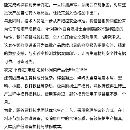
能完成砖块辐射安全判定，一旦检测异常，系统会立刻报警，对应整
态
批次产品自动转入隔离区，杜绝其混入合格品中出厂。
行
与此同时，技术人员进一步从严把控安全标准，将设备报警阈值设置
为低于常规环境标准。“针对砖体自身混凝土会削弱部分辐射强度的
业
特性，我们把警戒线拉高，全方位压缩安全风险隐患。”胡尹泽说。
动
这套在线检测设备可为每批产品后续出具的检测报告提供实时、精准
的数据支撑，与实验室检测数据双向印证，让再生建材的安全性有据
态
可依、可查可溯。
联
攻克“不稳定”难题 定价比同类产品低5%至15%
建筑固废再生骨料成分复杂。碎混凝土、碎砖头里常混着木屑、塑
系
料、橡胶、铁钉铁丝等杂质，极易磨损生产模具，导致传统再生砖生
我
产过程中模具损耗快、使用寿命短，部分模具使用周期甚至不足一个
月。
们
为此，麓谷建科技术团队优化生产工艺，采用物理除杂的方式，在上
关
料环节加装强磁设备，吸除原料中的含铁杂质，有效保护生产模具，
大幅度降低设备损耗与维修成本。
于